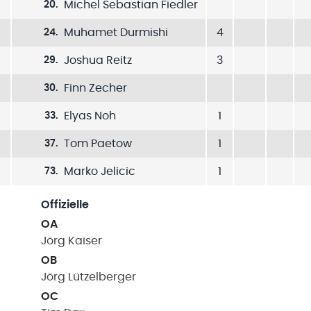
Michel Sebastian Fiedler
20
.
Muhamet Durmishi
4
24
.
Joshua Reitz
3
29
.
Finn Zecher
30
.
Elyas Noh
1
33
.
Tom Paetow
1
37
.
Marko Jelicic
1
73
.
Offizielle
OA
Jörg
Kaiser
OB
Jörg
Lützelberger
OC