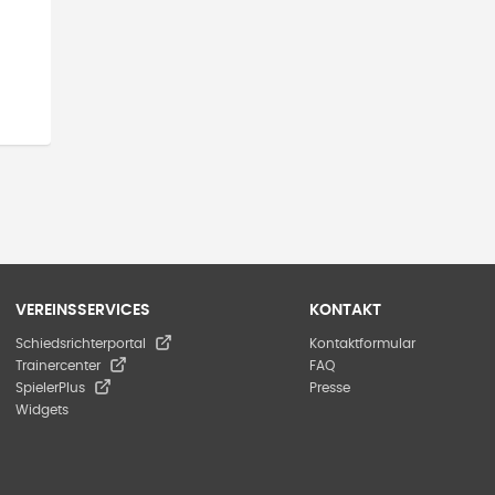
VEREINSSERVICES
KONTAKT
Schiedsrichterportal
Kontaktformular
Trainercenter
FAQ
SpielerPlus
Presse
Widgets