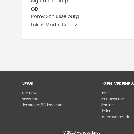
Sigurd
Tandrup
OD
Romy
Schlüsselburg
Lukas Martin
Schulz
NEWS
LIGEN, VEREINE
Top News
Ligen
Newsletter
Wettbewerbe
Livestream/Videocenter
Vereine
Hallen
Landesverbände
©
2026
Handball.net