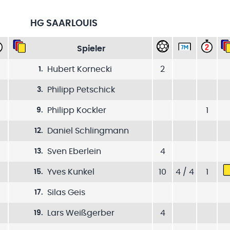
HG SAARLOUIS
Spieler
Hubert Kornecki
2
1
.
Philipp Petschick
3
.
Philipp Kockler
1
9
.
Daniel Schlingmann
12
.
Sven Eberlein
4
13
.
Yves Kunkel
10
4 / 4
1
15
.
Silas Geis
17
.
Lars Weißgerber
4
19
.