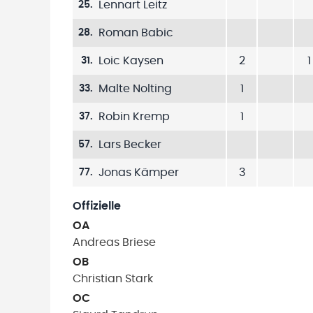
Lennart Leitz
25
.
Roman Babic
28
.
Loic Kaysen
2
1
31
.
Malte Nolting
1
33
.
Robin Kremp
1
37
.
Lars Becker
57
.
Jonas Kämper
3
77
.
Offizielle
OA
Andreas
Briese
OB
Christian
Stark
OC