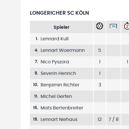
LONGERICHER SC KÖLN
Spieler
Lennard Kull
1
.
Lennart Woermann
5
4
.
Nico Pyszora
1
1
7
.
Severin Henrich
1
9
.
Benjamin Richter
3
10
.
Michel Gerfen
11
.
Mats Bertenbreiter
15
.
Lennart Niehaus
12
7 / 8
19
.