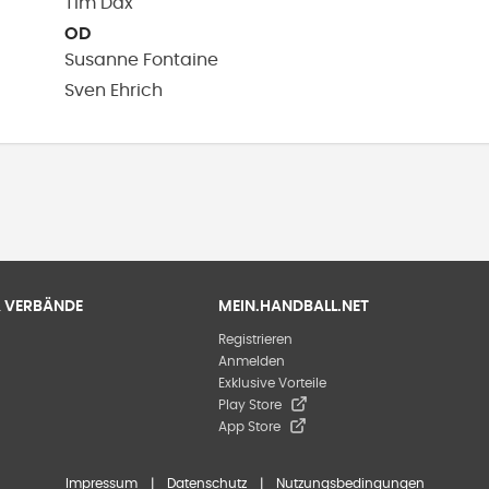
Tim
Dax
OD
Susanne
Fontaine
Sven
Ehrich
 & VERBÄNDE
MEIN.HANDBALL.NET
Registrieren
Anmelden
Exklusive Vorteile
Play Store
App Store
Impressum
|
Datenschutz
|
Nutzungsbedingungen