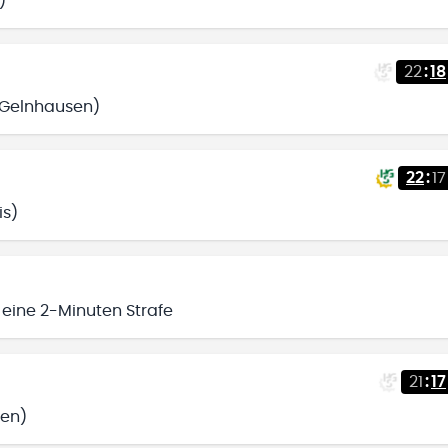
)
22
:
18
V Gelnhausen)
22
:
17
is)
 eine 2-Minuten Strafe
21
:
17
sen)