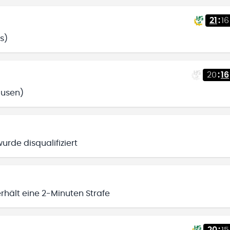
21
:
16
s)
20
:
16
ausen)
rde disqualifiziert
rhält eine 2-Minuten Strafe