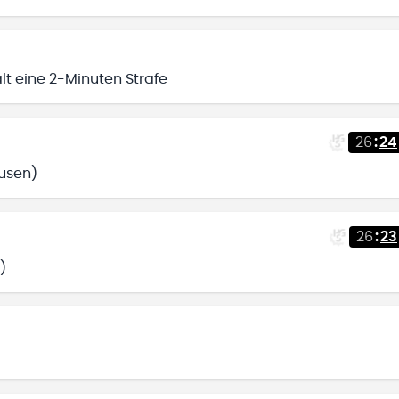
ält eine 2-Minuten Strafe
26
:
24
ausen)
26
:
23
)