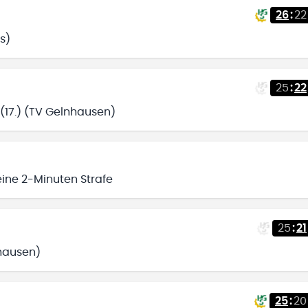
26
:
22
s)
25
:
22
(17.) (TV Gelnhausen)
 eine 2-Minuten Strafe
25
:
21
hausen)
25
:
20