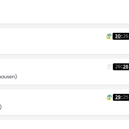
30
:
26
29
:
26
hausen)
29
:
25
)