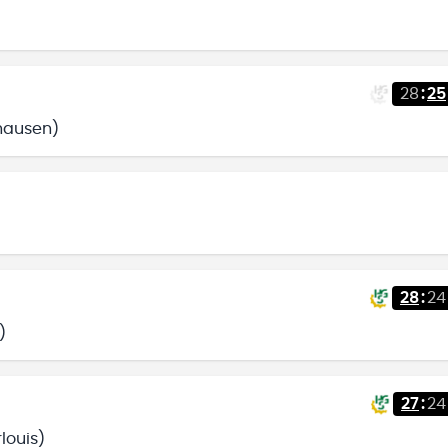
28
:
25
hausen)
28
:
24
)
27
:
24
louis)