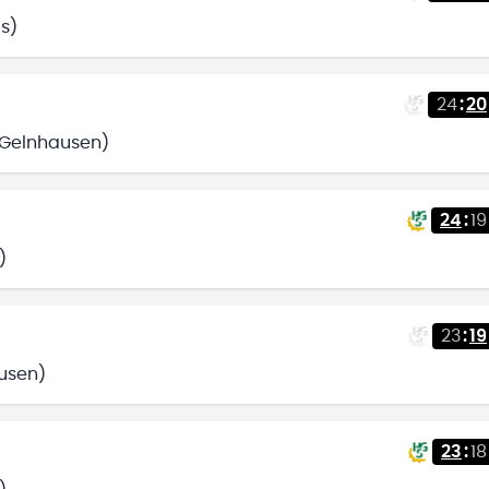
is)
24
:
20
V Gelnhausen)
24
:
19
)
23
:
19
ausen)
23
:
18