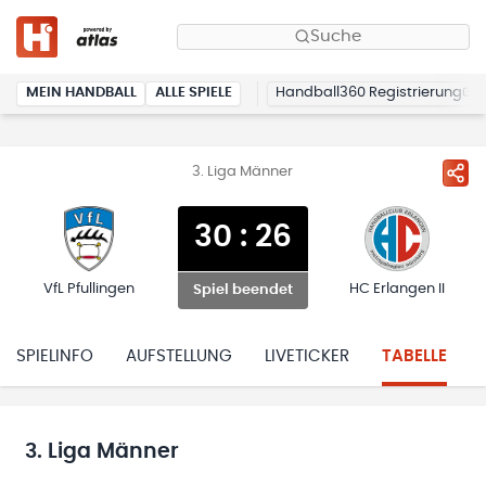
Suche
MEIN HANDBALL
ALLE SPIELE
Handball360 Registrierung
3. Liga Männer
30
:
26
VfL Pfullingen
HC Erlangen II
Spiel beendet
SPIELINFO
AUFSTELLUNG
LIVETICKER
TABELLE
3. Liga Männer