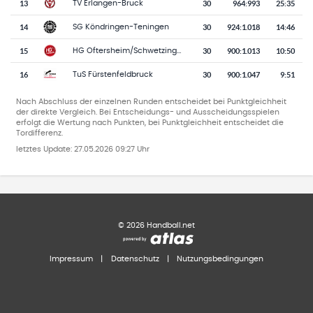
13
30
964
:
993
25:35
TV Erlangen-Bruck
14
30
924
:
1.018
14:46
SG Köndringen-Teningen
15
30
900
:
1.013
10:50
HG Oftersheim/Schwetzingen
16
30
900
:
1.047
9:51
TuS Fürstenfeldbruck
Nach Abschluss der einzelnen Runden entscheidet bei Punktgleichheit
der direkte Vergleich. Bei Entscheidungs- und Ausscheidungsspielen
erfolgt die Wertung nach Punkten, bei Punktgleichheit entscheidet die
Tordifferenz.
letztes Update:
27.05.2026 09:27 Uhr
©
2026
Handball.net
Impressum
|
Datenschutz
|
Nutzungsbedingungen