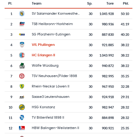
Pl.
Team
Sp.
Tore
Pkt.
Team-Logo
Tabelle mit Vereinsplatzierungen, Spielen, Toren und Punkten
1
30
1.045
:
928
50:10
SV Salamander Kornwestheim
2
30
980
:
936
41:19
TSB Heilbronn-Horkheim
3
30
887
:
830
40:20
SG Pforzheim-Eutingen
4
30
921
:
885
38:22
VfL Pfullingen
5
30
1.043
:
992
38:22
HC Erlangen II
6
30
940
:
872
38:22
Wölfe Würzburg
7
30
982
:
995
35:25
TSV Neuhausen/Filder 1898
8
30
967
:
950
32:28
Rhein-Neckar Löwen II
9
30
924
:
918
29:31
Saase3 Leutershausen
10
30
982
:
947
28:32
HSG Konstanz
11
30
884
:
898
28:32
TV Bittenfeld 1898 II
12
30
900
:
921
25:35
HBW Balingen-Weilstetten II