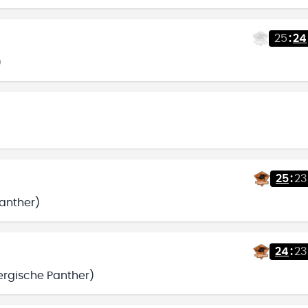
25
:
24
)
25
:
23
Panther)
24
:
23
Bergische Panther)