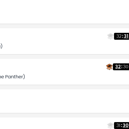
32
:
31
u)
32
:
30
he Panther)
31
:
30