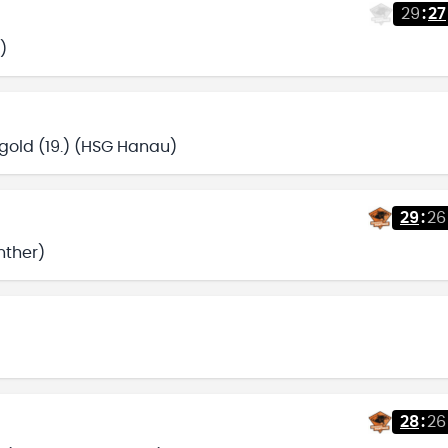
29
:
27
)
gold (19.) (HSG Hanau)
29
:
26
nther)
28
:
26