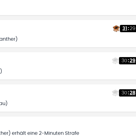
31
:
29
Panther)
30
:
29
)
30
:
28
au)
her) erhält eine 2-Minuten Strafe