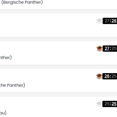
 (Bergische Panther)
27
:
26
27
:
25
nther)
26
:
25
che Panther)
25
:
25
au)