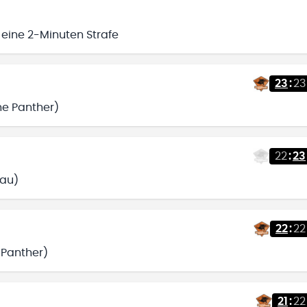
 eine 2-Minuten Strafe
23
:
23
he Panther)
22
:
23
nau)
22
:
22
 Panther)
21
:
22