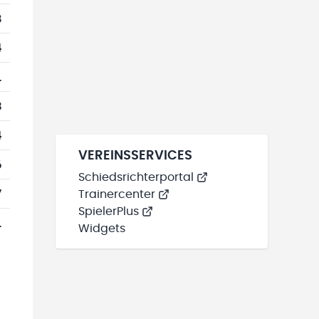
8
4
1
3
4
VEREINSSERVICES
6
Schiedsrichterportal
7
Trainercenter
SpielerPlus
1
Widgets