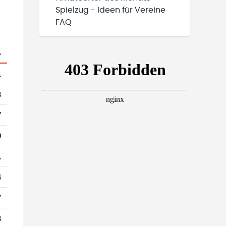
Spielzug - Ideen für Vereine
FAQ
.
1
8
7
0
1
4
7
8