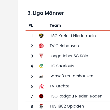
3. Liga Männer
Pl.
Team
Team-Logo
Tabelle mit Vereinsplatzierungen, Spielen, 
1
HSG Krefeld Niederrhein
2
TV Gelnhausen
3
Longericher SC Köln
4
HG Saarlouis
5
Saase3 Leutershausen
6
TV Kirchzell
7
HSG Rodgau Nieder-Roden
8
TuS 1882 Opladen