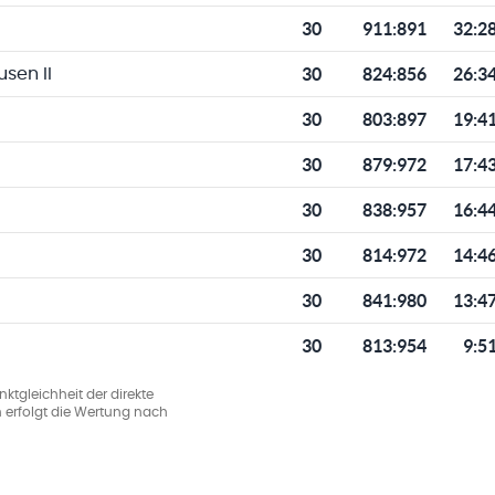
30
911
:
891
32:2
30
824
:
856
26:3
sen II
30
803
:
897
19:4
30
879
:
972
17:4
30
838
:
957
16:4
30
814
:
972
14:4
30
841
:
980
13:4
30
813
:
954
9:5
ktgleichheit der direkte
 erfolgt die Wertung nach