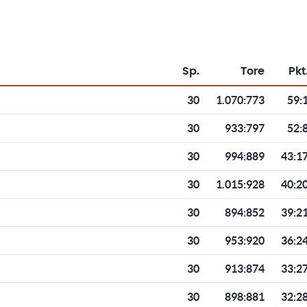
Sp.
Tore
Pkt
Toren und Punkten
30
1.070
:
773
59:
30
933
:
797
52:
30
994
:
889
43:1
30
1.015
:
928
40:2
30
894
:
852
39:2
30
953
:
920
36:2
30
913
:
874
33:2
30
898
:
881
32:2