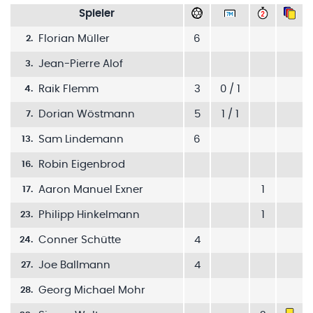
Spieler
Florian Müller
6
2
.
Jean-Pierre Alof
3
.
Raik Flemm
3
0 / 1
4
.
Dorian Wöstmann
5
1 / 1
7
.
Sam Lindemann
6
13
.
Robin Eigenbrod
16
.
Aaron Manuel Exner
1
17
.
Philipp Hinkelmann
1
23
.
Conner Schütte
4
24
.
Joe Ballmann
4
27
.
Georg Michael Mohr
28
.