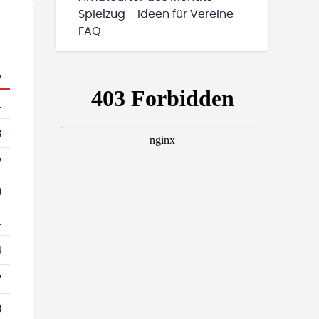
Spielzug - Ideen für Vereine
FAQ
.
1
8
7
0
1
4
7
8