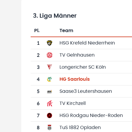
3. Liga Männer
Pl.
Team
Team-Logo
Tabelle mit Vereinsplatzierungen, Spielen, 
1
HSG Krefeld Niederrhein
2
TV Gelnhausen
3
Longericher SC Köln
4
HG Saarlouis
5
Saase3 Leutershausen
6
TV Kirchzell
7
HSG Rodgau Nieder-Roden
8
TuS 1882 Opladen