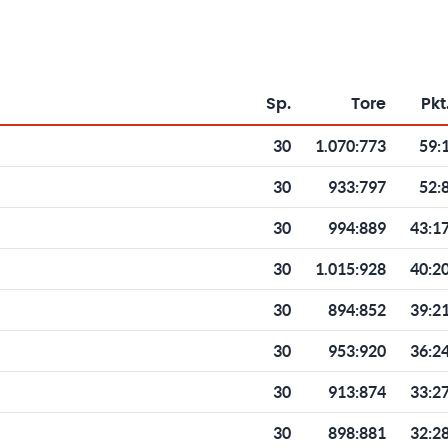
Sp.
Tore
Pkt
Toren und Punkten
30
1.070
:
773
59:
30
933
:
797
52:
30
994
:
889
43:1
30
1.015
:
928
40:2
30
894
:
852
39:2
30
953
:
920
36:2
30
913
:
874
33:2
30
898
:
881
32:2