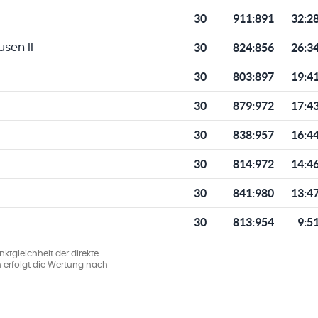
30
911
:
891
32:2
30
824
:
856
26:3
sen II
30
803
:
897
19:4
30
879
:
972
17:4
30
838
:
957
16:4
30
814
:
972
14:4
30
841
:
980
13:4
30
813
:
954
9:5
ktgleichheit der direkte
 erfolgt die Wertung nach