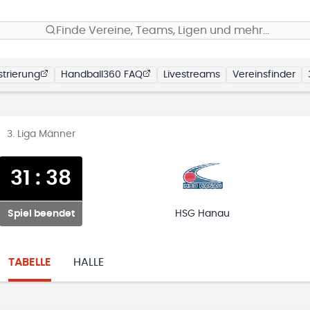
Finde Vereine, Teams, Ligen und mehr…
trierung
Handball360 FAQ
Livestreams
Vereinsfinder
3. Liga Männer
31
:
38
Spiel beendet
HSG Hanau
TABELLE
HALLE