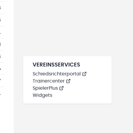
8
4
1
3
4
VEREINSSERVICES
6
Schiedsrichterportal
7
Trainercenter
SpielerPlus
1
Widgets