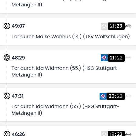
Metzingen II)
49:07
21
:
23
Tor durch Maike Wohnus (14.) (TSV Wolfschlugen)
48:29
21
:
22
Tor durch Ida Widmann (55.) (HSG Stuttgart-
Metzingen II)
47:31
20
:
22
Tor durch Ida Widmann (55.) (HSG Stuttgart-
Metzingen II)
46:26
19
:
22