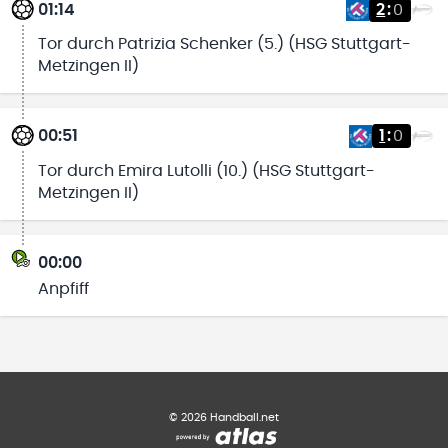
01:14
2
:
0
Tor durch Patrizia Schenker (5.) (HSG Stuttgart-
Metzingen II)
00:51
1
:
0
Tor durch Emira Lutolli (10.) (HSG Stuttgart-
Metzingen II)
00:00
Anpfiff
©
2026
Handball.net