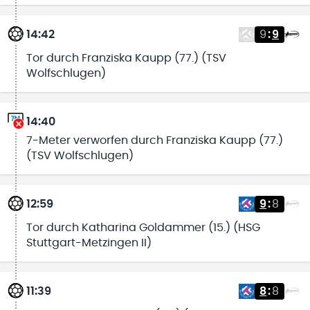
14:42
9
:
9
Tor durch Franziska Kaupp (77.) (TSV
Wolfschlugen)
14:40
7-Meter verworfen durch Franziska Kaupp (77.)
(TSV Wolfschlugen)
12:59
9
:
8
Tor durch Katharina Goldammer (15.) (HSG
Stuttgart-Metzingen II)
11:39
8
:
8