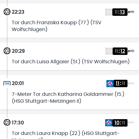
22:23
11
:
13
Tor durch Franziska Kaupp (77.) (TSV
Wolfschlugen)
20:29
11
:
12
Tor durch Luisa Allgaier (51.) (TSV Wolfschlugen)
20:01
11
:
11
7-Meter Tor durch Katharina Goldammer (15.)
(HSG Stuttgart-Metzingen II)
17:30
10
:
11
Tor durch Laura Knapp (22.) (HSG Stuttgart-