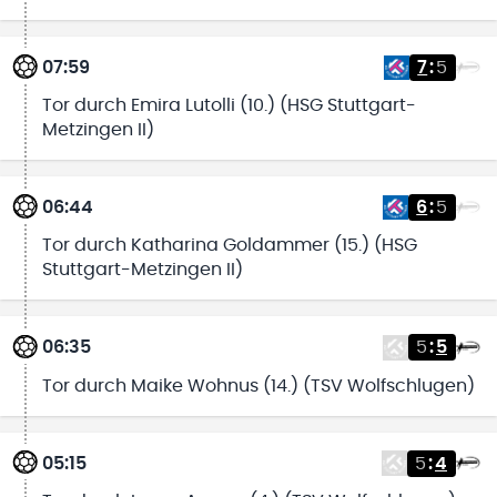
07:59
7
:
5
Tor durch Emira Lutolli (10.) (HSG Stuttgart-
Metzingen II)
06:44
6
:
5
Tor durch Katharina Goldammer (15.) (HSG
Stuttgart-Metzingen II)
06:35
5
:
5
Tor durch Maike Wohnus (14.) (TSV Wolfschlugen)
05:15
5
:
4