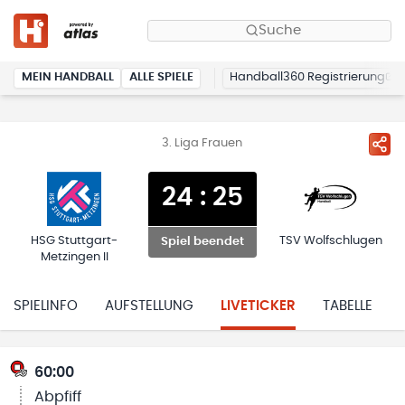
Suche
MEIN HANDBALL
ALLE SPIELE
Handball360 Registrierung
3. Liga Frauen
24
:
25
HSG Stuttgart-
TSV Wolfschlugen
Spiel beendet
Metzingen II
SPIELINFO
AUFSTELLUNG
LIVETICKER
TABELLE
60:00
Abpfiff