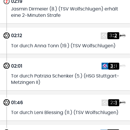
02:19
Jasmin Dirmeier (8.) (TSV Wolfschlugen) erhält
eine 2-Minuten Strafe
02:12
3
:
2
Tor durch Anna Tonn (19.) (TSV Wolfschlugen)
02:01
3
:
1
Tor durch Patrizia Schenker (5.) (HSG Stuttgart-
Metzingen II)
01:46
2
:
1
Tor durch Leni Blessing (11.) (TSV Wolfschlugen)