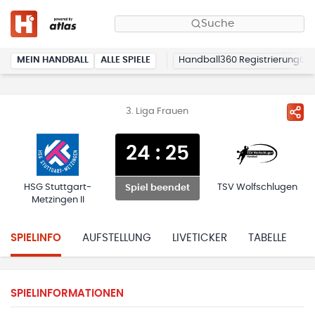
Suche
MEIN HANDBALL
ALLE SPIELE
Handball360 Registrierung
3. Liga Frauen
24
:
25
HSG Stuttgart-
TSV Wolfschlugen
Spiel beendet
Metzingen II
SPIELINFO
AUFSTELLUNG
LIVETICKER
TABELLE
H
SPIELINFORMATIONEN