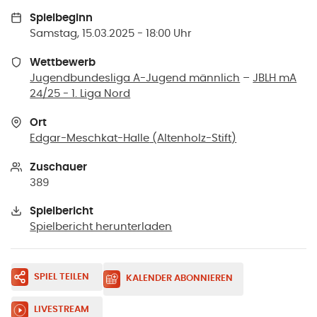
Spielbeginn
Samstag, 15.03.2025 - 18:00 Uhr
Wettbewerb
Jugendbundesliga A-Jugend männlich
–
JBLH mA
24/25 - 1. Liga Nord
Ort
Edgar-Meschkat-Halle
(
Altenholz-Stift
)
Zuschauer
389
Spielbericht
Spielbericht herunterladen
SPIEL TEILEN
KALENDER ABONNIEREN
LIVESTREAM