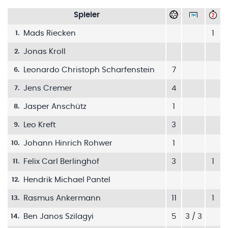
Spieler
Mads Riecken
1
1
.
Jonas Kroll
2
.
Leonardo Christoph Scharfenstein
7
6
.
Jens Cremer
4
7
.
Jasper Anschütz
1
8
.
Leo Kreft
3
9
.
Johann Hinrich Rohwer
1
10
.
Felix Carl Berlinghof
3
1
11
.
Hendrik Michael Pantel
12
.
Rasmus Ankermann
11
1
13
.
Ben Janos Szilagyi
5
3 / 3
14
.