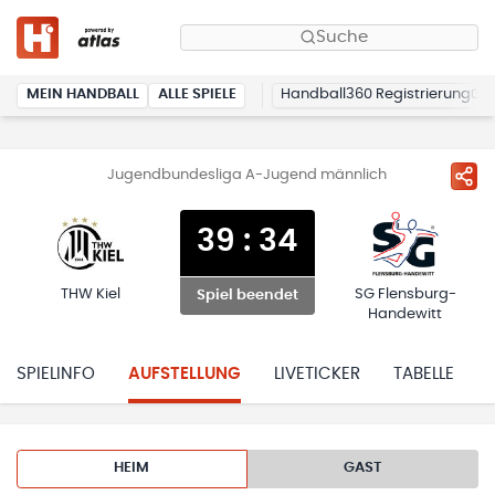
Suche
MEIN HANDBALL
ALLE SPIELE
Handball360 Registrierung
Jugendbundesliga A-Jugend männlich
39
:
34
THW Kiel
SG Flensburg-
Spiel beendet
Handewitt
SPIELINFO
AUFSTELLUNG
LIVETICKER
TABELLE
HEIM
GAST