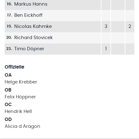
Markus Hanns
16
.
Ben Eickhoff
17
.
Nicolas Kahmke
3
2
19
.
Richard Stovicek
20
.
Timo Döpner
1
23
.
Offizielle
OA
Helge
Krebber
OB
Felix
Höppner
OC
Hendrik
Hell
OD
Alicia
d Aragon