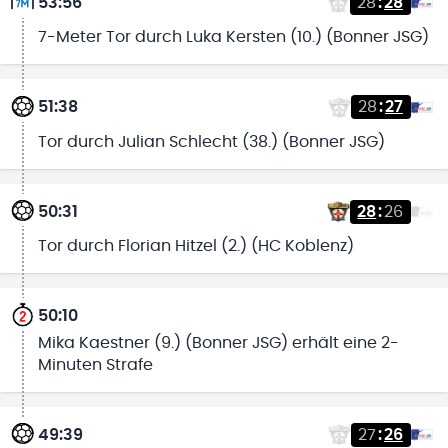
53:56
28
:
28
7-Meter Tor durch Luka Kersten (10.) (Bonner JSG)
51:38
28
:
27
Tor durch Julian Schlecht (38.) (Bonner JSG)
50:31
28
:
26
Tor durch Florian Hitzel (2.) (HC Koblenz)
50:10
Mika Kaestner (9.) (Bonner JSG) erhält eine 2-
Minuten Strafe
49:39
27
:
26