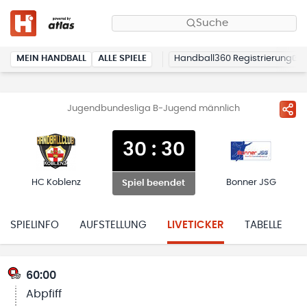
Suche
MEIN HANDBALL
ALLE SPIELE
Handball360 Registrierung
Jugendbundesliga B-Jugend männlich
30
:
30
HC Koblenz
Bonner JSG
Spiel beendet
SPIELINFO
AUFSTELLUNG
LIVETICKER
TABELLE
60:00
Abpfiff