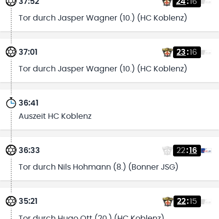
37:52
24
:
16
Tor durch Jasper Wagner (10.) (HC Koblenz)
37:01
23
:
16
Tor durch Jasper Wagner (10.) (HC Koblenz)
36:41
Auszeit HC Koblenz
36:33
22
:
16
Tor durch Nils Hohmann (8.) (Bonner JSG)
35:21
22
:
15
Tor durch Hugo Ott (20.) (HC Koblenz)