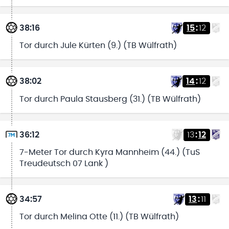
38:16
15
:
12
Tor durch Jule Kürten (9.) (TB Wülfrath)
38:02
14
:
12
Tor durch Paula Stausberg (31.) (TB Wülfrath)
36:12
13
:
12
7-Meter Tor durch Kyra Mannheim (44.) (TuS
Treudeutsch 07 Lank )
34:57
13
:
11
Tor durch Melina Otte (11.) (TB Wülfrath)