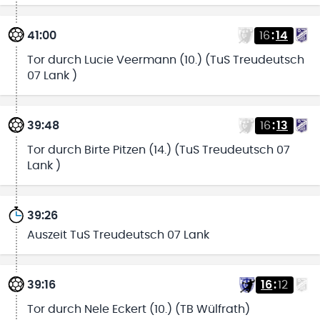
41:00
16
:
14
Tor durch Lucie Veermann (10.) (TuS Treudeutsch
07 Lank )
39:48
16
:
13
Tor durch Birte Pitzen (14.) (TuS Treudeutsch 07
Lank )
39:26
Auszeit TuS Treudeutsch 07 Lank
39:16
16
:
12
Tor durch Nele Eckert (10.) (TB Wülfrath)