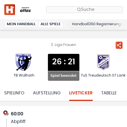
Suche
MEIN HANDBALL
ALLE SPIELE
Handball360 Registrierung
3. Liga Frauen
26
:
21
TB Wülfrath
TuS Treudeutsch 07 Lank
Spiel beendet
SPIELINFO
AUFSTELLUNG
LIVETICKER
TABELLE
60:00
Abpfiff