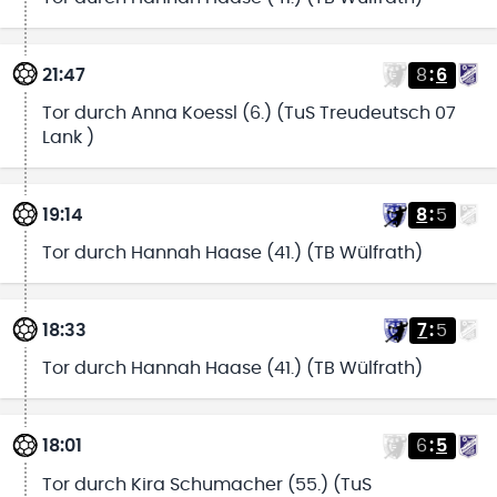
21:47
8
:
6
Tor durch Anna Koessl (6.) (TuS Treudeutsch 07
Lank )
19:14
8
:
5
Tor durch Hannah Haase (41.) (TB Wülfrath)
18:33
7
:
5
Tor durch Hannah Haase (41.) (TB Wülfrath)
18:01
6
:
5
Tor durch Kira Schumacher (55.) (TuS