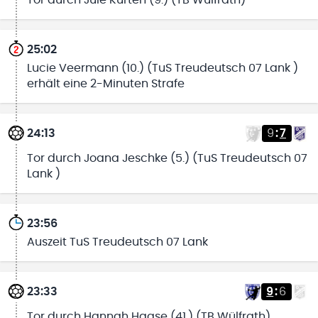
25:02
Lucie Veermann (10.) (TuS Treudeutsch 07 Lank )
erhält eine 2-Minuten Strafe
24:13
9
:
7
Tor durch Joana Jeschke (5.) (TuS Treudeutsch 07
Lank )
23:56
Auszeit TuS Treudeutsch 07 Lank
23:33
9
:
6
Tor durch Hannah Haase (41.) (TB Wülfrath)