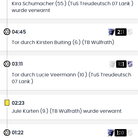
Kira Schumacher (55.) (TuS Treudeutsch 07 Lank )
wurde verwarnt
04:45
2
:
1
Tor durch Kirsten Buiting (6.) (TB Wülfrath)
03:11
1
:
1
Tor durch Lucie Veermann (10.) (TuS Treudeutsch
07 Lank )
02:23
Jule Kürten (9.) (TB Wülfrath) wurde verwarnt
01:22
1
:
0