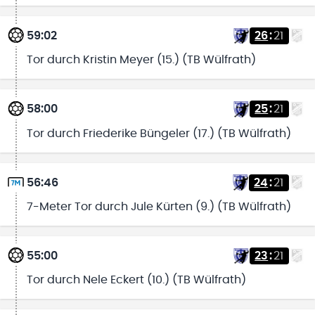
59:02
26
:
21
Tor durch Kristin Meyer (15.) (TB Wülfrath)
58:00
25
:
21
Tor durch Friederike Büngeler (17.) (TB Wülfrath)
56:46
24
:
21
7-Meter Tor durch Jule Kürten (9.) (TB Wülfrath)
55:00
23
:
21
Tor durch Nele Eckert (10.) (TB Wülfrath)