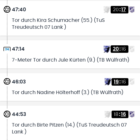
47:40
20
:
17
Tor durch Kira Schumacher (55.) (TuS
Treudeutsch 07 Lank )
47:14
20
:
16
7-Meter Tor durch Jule Kürten (9.) (TB Wülfrath)
46:03
19
:
16
Tor durch Nadine Hölterhoff (3.) (TB Wülfrath)
44:53
18
:
16
Tor durch Birte Pitzen (14.) (TuS Treudeutsch 07
Lank )