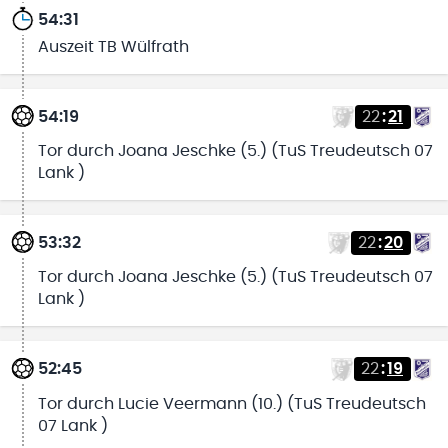
54:31
Auszeit TB Wülfrath
54:19
22
:
21
Tor durch Joana Jeschke (5.) (TuS Treudeutsch 07
Lank )
53:32
22
:
20
Tor durch Joana Jeschke (5.) (TuS Treudeutsch 07
Lank )
52:45
22
:
19
Tor durch Lucie Veermann (10.) (TuS Treudeutsch
07 Lank )