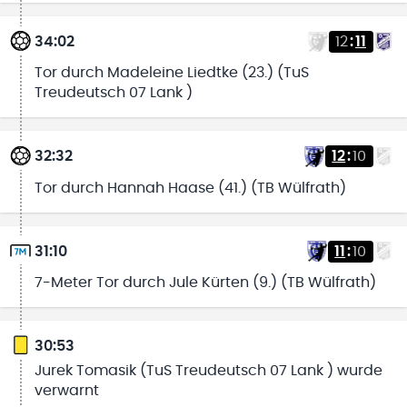
34:02
12
:
11
Tor durch Madeleine Liedtke (23.) (TuS
Treudeutsch 07 Lank )
32:32
12
:
10
Tor durch Hannah Haase (41.) (TB Wülfrath)
31:10
11
:
10
7-Meter Tor durch Jule Kürten (9.) (TB Wülfrath)
30:53
Jurek Tomasik (TuS Treudeutsch 07 Lank ) wurde
verwarnt