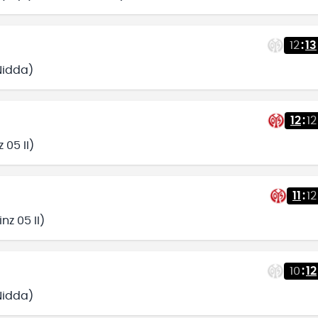
12
:
13
/Nidda)
12
:
12
 05 II)
11
:
12
nz 05 II)
10
:
12
/Nidda)