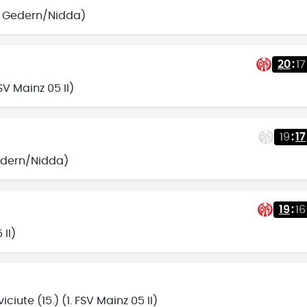
SG Gedern/Nidda)
20
:
17
SV Mainz 05 II)
19
:
17
Gedern/Nidda)
19
:
16
 II)
iute (15.) (1. FSV Mainz 05 II)