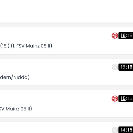
16
:
16
5.) (1. FSV Mainz 05 II)
15
:
16
Gedern/Nidda)
15
:
15
SV Mainz 05 II)
14
:
15