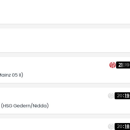
21
:
19
ainz 05 II)
20
:
19
.) (HSG Gedern/Nidda)
20
:
18