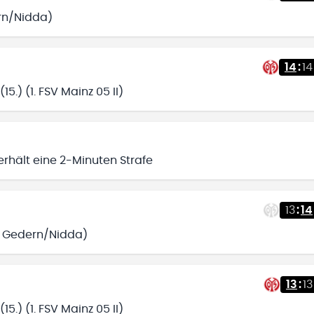
rn/Nidda)
14
:
14
5.) (1. FSV Mainz 05 II)
erhält eine 2-Minuten Strafe
13
:
14
SG Gedern/Nidda)
13
:
13
5.) (1. FSV Mainz 05 II)