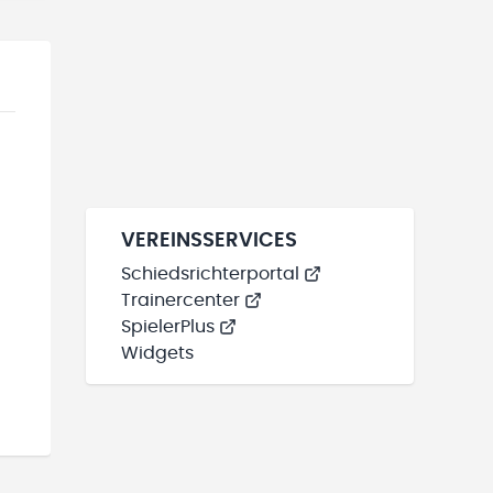
VEREINSSERVICES
Schiedsrichterportal
Trainercenter
SpielerPlus
Widgets