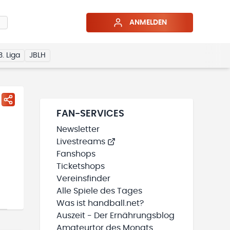
ANMELDEN
3. Liga
JBLH
FAN-SERVICES
Newsletter
Livestreams
Fanshops
Ticketshops
Vereinsfinder
Alle Spiele des Tages
Was ist handball.net?
Auszeit - Der Ernährungsblog
Amateurtor des Monats