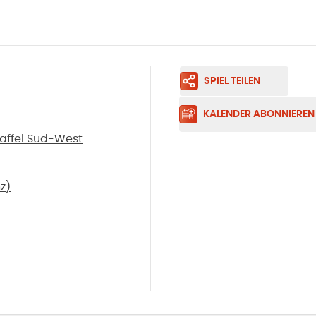
SPIEL TEILEN
KALENDER ABONNIEREN
taffel Süd-West
z
)