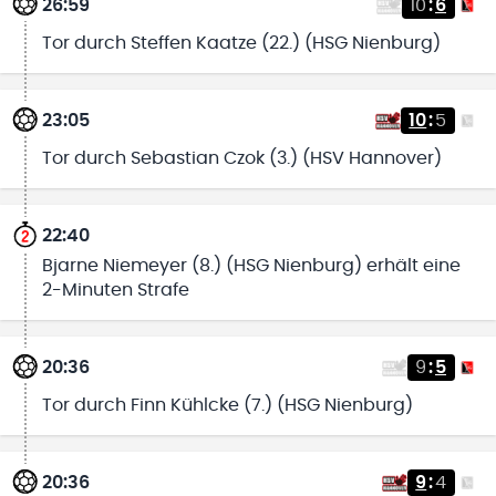
26:59
10
:
6
Tor durch Steffen Kaatze (22.) (HSG Nienburg)
23:05
10
:
5
Tor durch Sebastian Czok (3.) (HSV Hannover)
22:40
Bjarne Niemeyer (8.) (HSG Nienburg) erhält eine
2-Minuten Strafe
20:36
9
:
5
Tor durch Finn Kühlcke (7.) (HSG Nienburg)
20:36
9
:
4