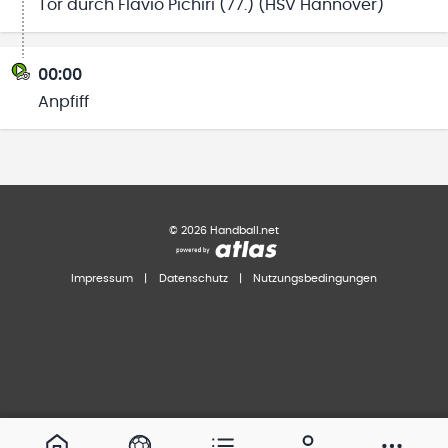
Tor durch Flavio Pichiri (77.) (HSV Hannover)
00:00
Anpfiff
©
2026
Handball.net
Impressum
|
Datenschutz
|
Nutzungsbedingungen