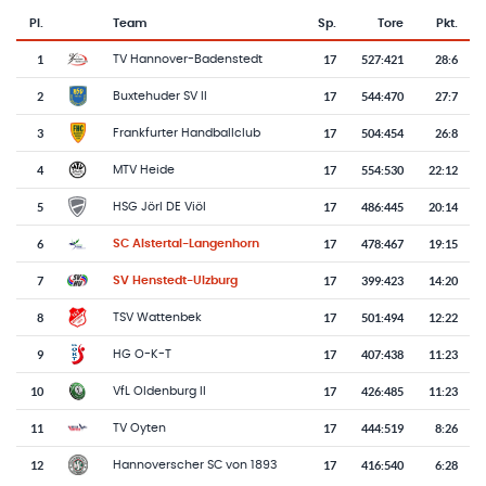
Pl.
Team
Sp.
Tore
Pkt.
Team-Logo
Tabelle mit Vereinsplatzierungen, Spielen, Toren und Punkten
1
17
527
:
421
28:6
TV Hannover-Badenstedt
2
17
544
:
470
27:7
Buxtehuder SV II
3
17
504
:
454
26:8
Frankfurter Handballclub
4
17
554
:
530
22:12
MTV Heide
5
17
486
:
445
20:14
HSG Jörl DE Viöl
6
17
478
:
467
19:15
SC Alstertal-Langenhorn
7
17
399
:
423
14:20
SV Henstedt-Ulzburg
8
17
501
:
494
12:22
TSV Wattenbek
9
17
407
:
438
11:23
HG O-K-T
10
17
426
:
485
11:23
VfL Oldenburg II
11
17
444
:
519
8:26
TV Oyten
12
17
416
:
540
6:28
Hannoverscher SC von 1893