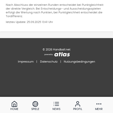
Nach Abschluss der einzelnen Runden entscheidet bei Punktgleichheit
der direkte Vergleich. Bei Entscheidungs- und Ausscheidungsspielen
erfolgt die Wertung nach Punkten, bei Punktgleichheit entscheidet die
Tordifferenz.
letztes Update:
25.09.2025 13:41 Uhr
©
2026
Handball.net
Impressum
|
Datenschutz
|
Nutzungsbedingungen
HOME
SPIELE
NEWS
PROFIL
MEHR