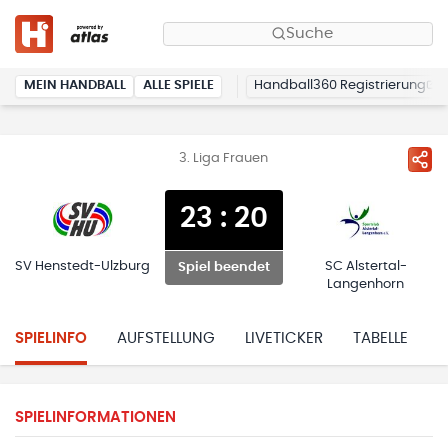
Suche
MEIN HANDBALL
ALLE SPIELE
Handball360 Registrierung
3. Liga Frauen
23
:
20
SV Henstedt-Ulzburg
SC Alstertal-
Spiel beendet
Langenhorn
SPIELINFO
AUFSTELLUNG
LIVETICKER
TABELLE
H
SPIELINFORMATIONEN