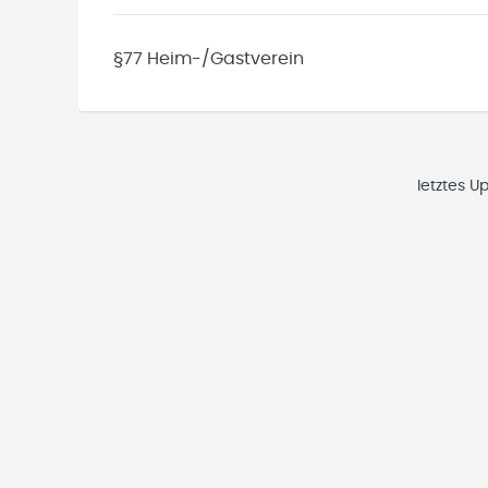
§77 Heim-/Gastverein
letztes U