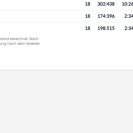
18
302
:
438
10:2
18
174
:
396
2:3
18
198
:
515
2:3
stand berechnet. Nach
llung nach dem direkten