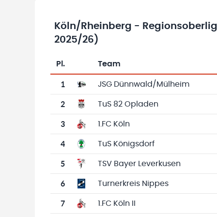
Köln/Rheinberg - Regionsoberli
2025/26)
Pl.
Team
Team-Logo
Tabelle mit Vereinsplatzierungen, Spielen, 
1
JSG Dünnwald/Mülheim
2
TuS 82 Opladen
3
1.FC Köln
4
TuS Königsdorf
5
TSV Bayer Leverkusen
6
Turnerkreis Nippes
7
1.FC Köln II