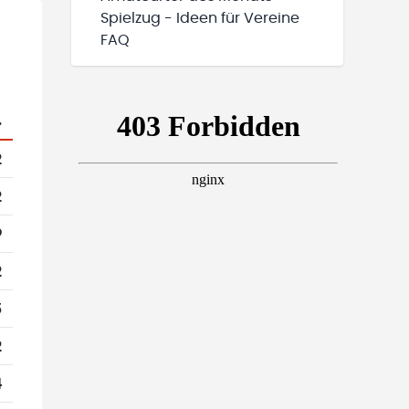
Spielzug - Ideen für Vereine
FAQ
.
2
2
9
2
5
2
4