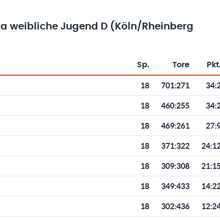
ga weibliche Jugend D (Köln/Rheinberg
Sp.
Tore
Pkt
Toren und Punkten
18
701
:
271
34:
18
460
:
255
34:
18
469
:
261
27:
18
371
:
322
24:1
18
309
:
308
21:1
18
349
:
433
14:2
18
302
:
436
12:2