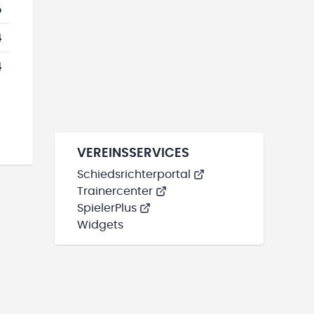
6
4
4
VEREINSSERVICES
Schiedsrichterportal
Trainercenter
SpielerPlus
Widgets