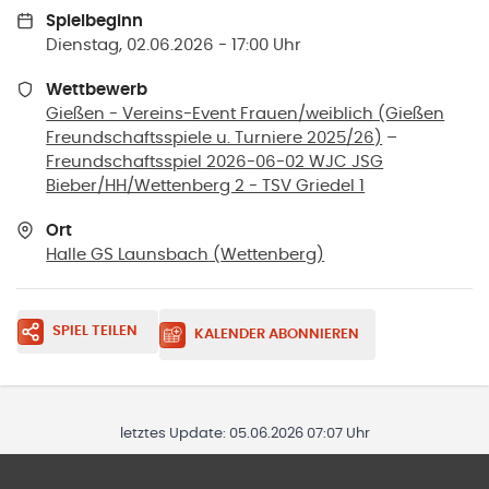
Spielbeginn
Dienstag, 02.06.2026 - 17:00 Uhr
Wettbewerb
Gießen - Vereins-Event Frauen/weiblich (Gießen
Freundschaftsspiele u. Turniere 2025/26)
–
Freundschaftsspiel 2026-06-02 WJC JSG
Bieber/HH/Wettenberg 2 - TSV Griedel 1
Ort
Halle GS Launsbach
(
Wettenberg
)
SPIEL TEILEN
KALENDER ABONNIEREN
letztes Update:
05.06.2026 07:07 Uhr