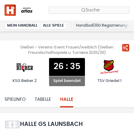
Suche
MEIN HANDBALL
ALLE SPIELE
Handball360 Registrierung
Gießen - Vereins-Event Frauen/weiblich (Gießen
Freundschaftsspiele u. Turniere 2025/26)
26
:
35
KSG Bieber 2
TSV Griedel 1
Spiel beendet
SPIELINFO
TABELLE
HALLE
HALLE GS LAUNSBACH