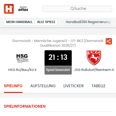
Suche
MEIN HANDBALL
ALLE SPIELE
Handball360 Registrierung
Darmstadt - Männliche Jugend E - OT-BK2 (Darmstadt
Qualifikation 2026/27)
21
:
13
HSG Rü/Bau/Kö II
JSG Roßdorf/Reinheim II
Spiel beendet
SPIELINFO
AUFSTELLUNG
LIVETICKER
TABELLE
H
SPIELINFORMATIONEN