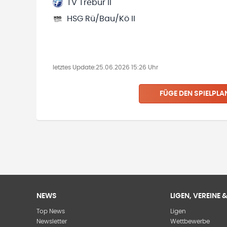
TV Trebur II
HSG Rü/Bau/Kö II
letztes Update:
25.06.2026 15:26 Uhr
FÜGE DEN SPIELPLA
NEWS
LIGEN, VEREINE
Top News
Ligen
Newsletter
Wettbewerbe