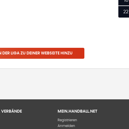
10
22
N
DER LIGA
ZU DEINER WEBSEITE HINZU
 & VERBÄNDE
MEIN.HANDBALL.NET
Registrieren
Anmelden