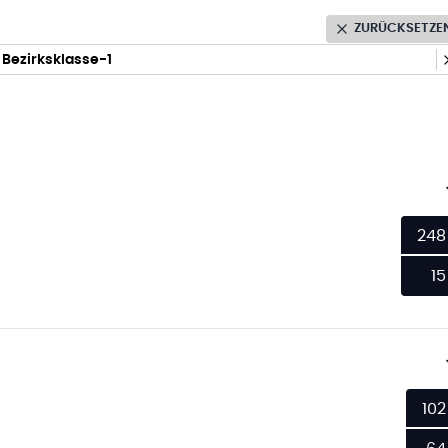
ZURÜCKSETZE
Bezirksklasse-1
248
15
102