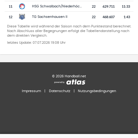
11
22
629
:
711
11:33
HSG Schwalbach/Niederhöchstadt
12
22
468
:
607
1:43
TG Sachsenhausen II
Diese Tabelle wird während der Saison nach dem Punktestand berechnet.
Nach Abschluss aller Begegnungen erfolgt die Tabellendarstellung nach
dem direkten Vergleich.
letztes Update:
07.07.2026 19:08 Uhr
©
2026
Handball.net
Impressum
|
Datenschutz
|
Nutzungsbedingungen