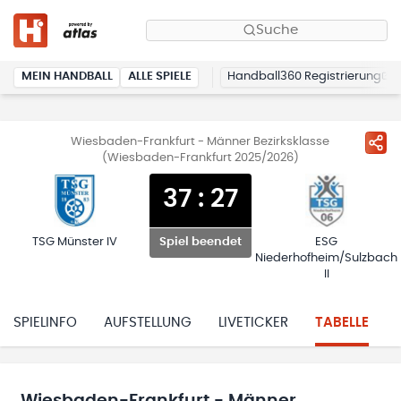
Suche
MEIN HANDBALL
ALLE SPIELE
Handball360 Registrierung
Wiesbaden-Frankfurt - Männer Bezirksklasse
(Wiesbaden-Frankfurt 2025/2026)
37
:
27
TSG Münster IV
ESG
Spiel beendet
Niederhofheim/Sulzbach
II
SPIELINFO
AUFSTELLUNG
LIVETICKER
TABELLE