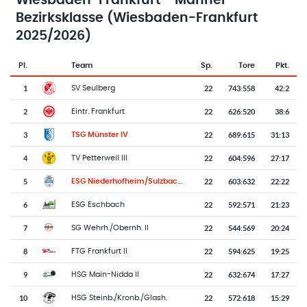
Wiesbaden-Frankfurt - Männer
Bezirksklasse (Wiesbaden-Frankfurt
2025/2026)
Pl.
Team
Sp.
Tore
Pkt.
Team-Logo
Tabelle mit Vereinsplatzierungen, Spielen, Toren und Punkten
1
22
743
:
558
42:2
SV Seulberg
2
22
626
:
520
38:6
Eintr. Frankfurt
3
22
689
:
615
31:13
TSG Münster IV
4
22
604
:
596
27:17
TV Petterweil III
5
22
603
:
632
22:22
ESG Niederhofheim/Sulzbach II
6
22
592
:
571
21:23
ESG Eschbach
7
22
544
:
569
20:24
SG Wehrh./Obernh. II
8
22
594
:
625
19:25
FTG Frankfurt II
9
22
632
:
674
17:27
HSG Main-Nidda II
10
22
572
:
618
15:29
HSG Steinb./Kronb./Glash.