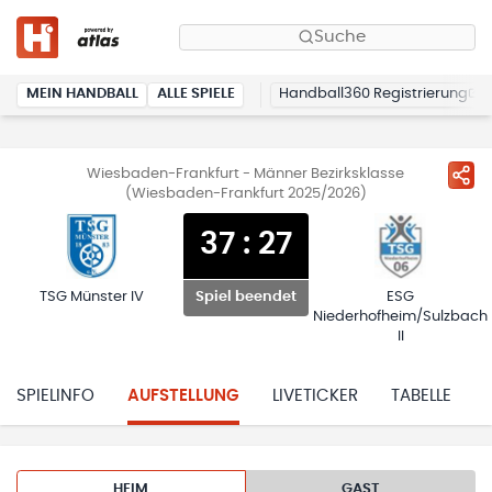
Suche
MEIN HANDBALL
ALLE SPIELE
Handball360 Registrierung
Wiesbaden-Frankfurt - Männer Bezirksklasse
(Wiesbaden-Frankfurt 2025/2026)
37
:
27
TSG Münster IV
ESG
Spiel beendet
Niederhofheim/Sulzbach
II
SPIELINFO
AUFSTELLUNG
LIVETICKER
TABELLE
HEIM
GAST