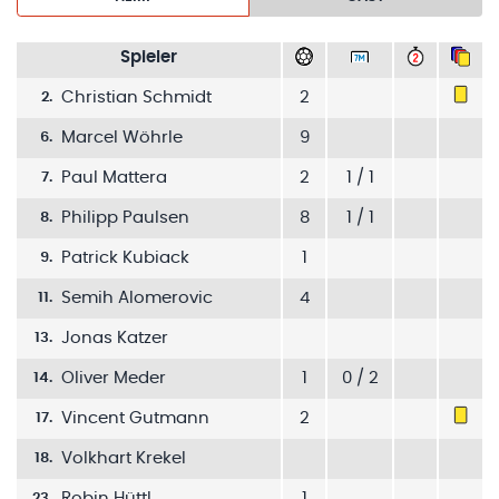
Spieler
Christian Schmidt
2
2
.
Marcel Wöhrle
9
6
.
Paul Mattera
2
1 / 1
7
.
Philipp Paulsen
8
1 / 1
8
.
Patrick Kubiack
1
9
.
Semih Alomerovic
4
11
.
Jonas Katzer
13
.
Oliver Meder
1
0 / 2
14
.
Vincent Gutmann
2
17
.
Volkhart Krekel
18
.
Robin Hüttl
1
23
.