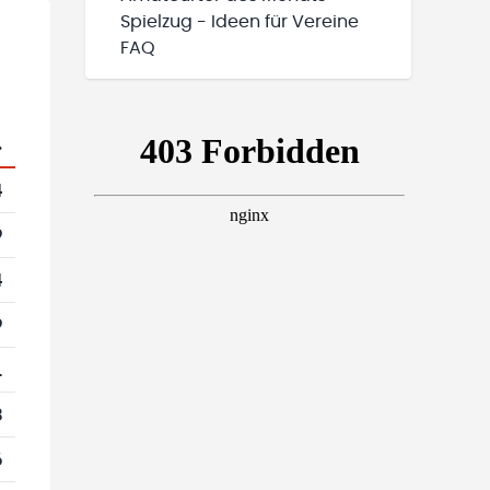
Spielzug - Ideen für Vereine
FAQ
.
4
9
4
9
1
3
6