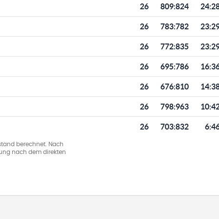
26
809
:
824
24:2
26
783
:
782
23:2
26
772
:
835
23:2
26
695
:
786
16:3
26
676
:
810
14:3
26
798
:
963
10:4
26
703
:
832
6:4
stand berechnet. Nach
llung nach dem direkten