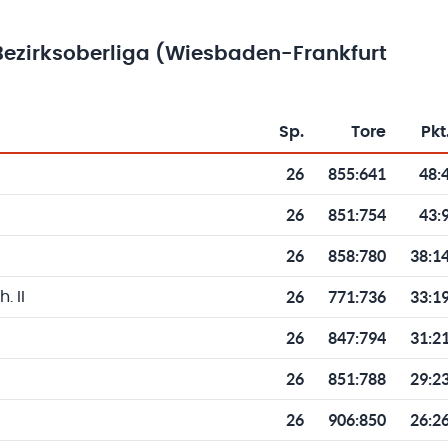
ezirksoberliga (Wiesbaden-Frankfurt
Sp.
Tore
Pkt
Toren und Punkten
26
855
:
641
48:
26
851
:
754
43:
26
858
:
780
38:1
26
771
:
736
33:1
 II
26
847
:
794
31:2
26
851
:
788
29:2
26
906
:
850
26:2