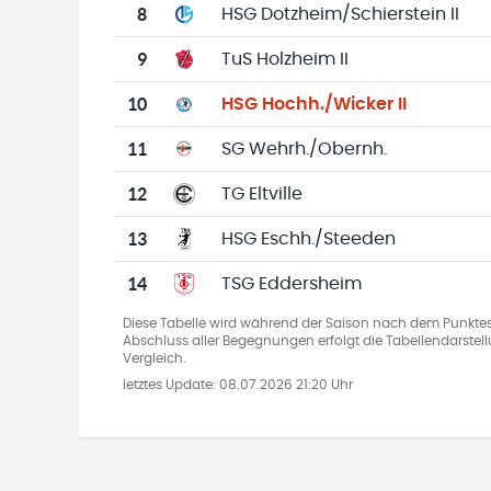
8
HSG Dotzheim/Schierstein II
9
TuS Holzheim II
10
HSG Hochh./Wicker II
11
SG Wehrh./Obernh.
12
TG Eltville
13
HSG Eschh./Steeden
14
TSG Eddersheim
Diese Tabelle wird während der Saison nach dem Punkte
Abschluss aller Begegnungen erfolgt die Tabellendarste
Vergleich.
letztes Update:
08.07.2026 21:20 Uhr