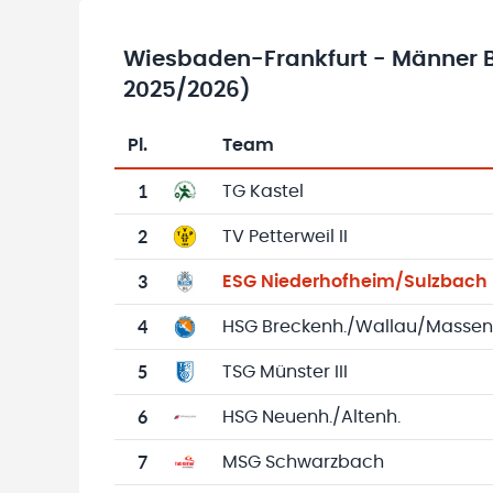
Wiesbaden-Frankfurt - Männer B
2025/2026)
Pl.
Team
Team-Logo
Tabelle mit Vereinsplatzierungen, Spielen, 
1
TG Kastel
2
TV Petterweil II
3
ESG Niederhofheim/Sulzbach
4
HSG Breckenh./Wallau/Massenh.
5
TSG Münster III
6
HSG Neuenh./Altenh.
7
MSG Schwarzbach