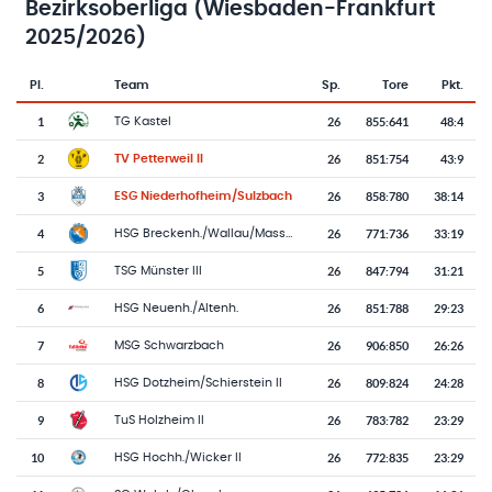
Bezirksoberliga (Wiesbaden-Frankfurt
2025/2026)
Pl.
Team
Sp.
Tore
Pkt.
Team-Logo
Tabelle mit Vereinsplatzierungen, Spielen, Toren und Punkten
1
26
855
:
641
48:4
TG Kastel
2
26
851
:
754
43:9
TV Petterweil II
3
26
858
:
780
38:14
ESG Niederhofheim/Sulzbach
4
26
771
:
736
33:19
HSG Breckenh./Wallau/Massenh. II
5
26
847
:
794
31:21
TSG Münster III
6
26
851
:
788
29:23
HSG Neuenh./Altenh.
7
26
906
:
850
26:26
MSG Schwarzbach
8
26
809
:
824
24:28
HSG Dotzheim/Schierstein II
9
26
783
:
782
23:29
TuS Holzheim II
10
26
772
:
835
23:29
HSG Hochh./Wicker II