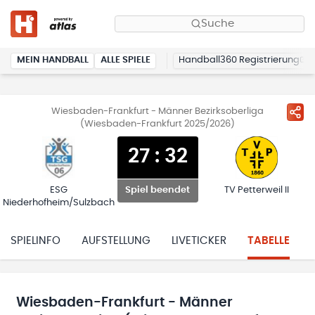
Suche
MEIN HANDBALL
ALLE SPIELE
Handball360 Registrierung
Wiesbaden-Frankfurt - Männer Bezirksoberliga
(Wiesbaden-Frankfurt 2025/2026)
27
:
32
ESG
TV Petterweil II
Spiel beendet
Niederhofheim/Sulzbach
SPIELINFO
AUFSTELLUNG
LIVETICKER
TABELLE
Wiesbaden-Frankfurt - Männer