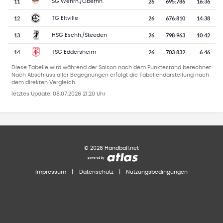
11
26
695
:
786
16:36
SG Wehrh./Obernh.
12
26
676
:
810
14:38
TG Eltville
13
26
798
:
963
10:42
HSG Eschh./Steeden
14
26
703
:
832
6:46
TSG Eddersheim
Diese Tabelle wird während der Saison nach dem Punktestand berechnet.
Nach Abschluss aller Begegnungen erfolgt die Tabellendarstellung nach
dem direkten Vergleich.
letztes Update:
08.07.2026 21:20 Uhr
©
2026
Handball.net
Impressum
|
Datenschutz
|
Nutzungsbedingungen