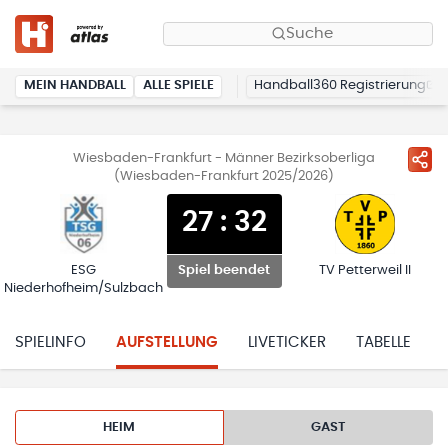
Suche
MEIN HANDBALL
ALLE SPIELE
Handball360 Registrierung
Wiesbaden-Frankfurt - Männer Bezirksoberliga
(Wiesbaden-Frankfurt 2025/2026)
27
:
32
ESG
TV Petterweil II
Spiel beendet
Niederhofheim/Sulzbach
SPIELINFO
AUFSTELLUNG
LIVETICKER
TABELLE
HEIM
GAST