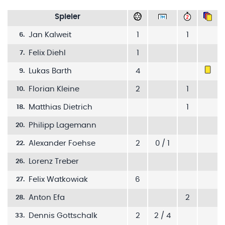
Spieler
Jan Kalweit
1
1
6
.
Felix Diehl
1
7
.
Lukas Barth
4
9
.
Florian Kleine
2
1
10
.
Matthias Dietrich
1
18
.
Philipp Lagemann
20
.
Alexander Foehse
2
0 / 1
22
.
Lorenz Treber
26
.
Felix Watkowiak
6
27
.
Anton Efa
2
28
.
Dennis Gottschalk
2
2 / 4
33
.