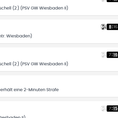
chell (2.) (PSV GW Wiesbaden II)
8
:
16
intr. Wiesbaden)
7
:
16
chell (2.) (PSV GW Wiesbaden II)
erhält eine 2-Minuten Strafe
7
:
15
Wiesbaden II)