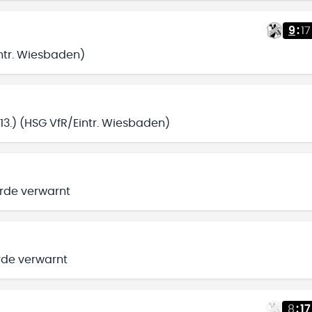
9
:
17
intr. Wiesbaden)
3.) (HSG VfR/Eintr. Wiesbaden)
rde verwarnt
rde verwarnt
8
:
17