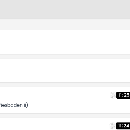
11
:
25
Wiesbaden II)
11
:
24