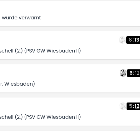
) wurde verwarnt
6
:
13
chell (2.) (PSV GW Wiesbaden II)
6
:
12
ntr. Wiesbaden)
5
:
12
chell (2.) (PSV GW Wiesbaden II)