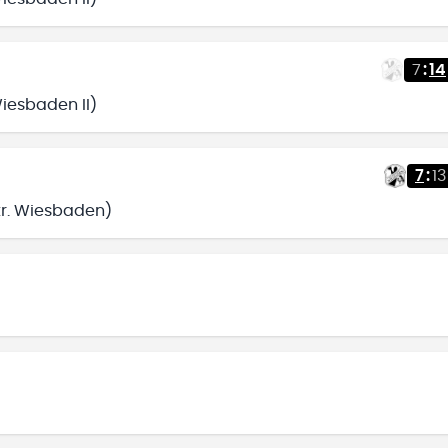
7
:
14
Wiesbaden II)
7
:
13
ntr. Wiesbaden)