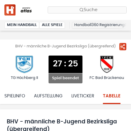
Suche
MEIN HANDBALL
ALLE SPIELE
Handball360 Registrierung
BHV - männliche B-Jugend Bezirksliga (übergreifend)
27
:
25
TG Höchberg II
FC Bad Brückenau
Spiel beendet
SPIELINFO
AUFSTELLUNG
LIVETICKER
TABELLE
BHV - männliche B-Jugend Bezirksliga
(übergreifend)