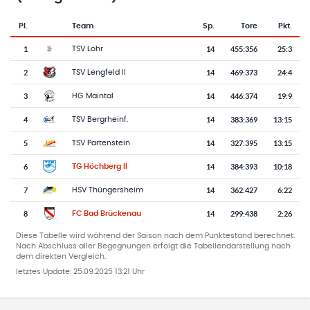
Pl.
Team
Sp.
Tore
Pkt.
Team-Logo
Tabelle mit Vereinsplatzierungen, Spielen, Toren und Punkten
1
14
455
:
356
25:3
TSV Lohr
2
14
469
:
373
24:4
TSV Lengfeld II
3
14
446
:
374
19:9
HG Maintal
4
14
383
:
369
13:15
TSV Bergrheinf.
5
14
327
:
395
13:15
TSV Partenstein
6
14
384
:
393
10:18
TG Höchberg II
7
14
362
:
427
6:22
HSV Thüngersheim
8
14
299
:
438
2:26
FC Bad Brückenau
Diese Tabelle wird während der Saison nach dem Punktestand berechnet.
Nach Abschluss aller Begegnungen erfolgt die Tabellendarstellung nach
dem direkten Vergleich.
letztes Update:
25.09.2025 13:21 Uhr