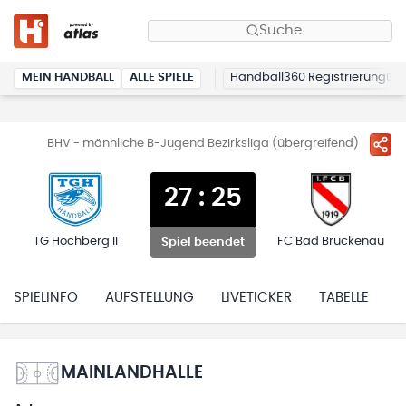
Suche
MEIN HANDBALL
ALLE SPIELE
Handball360 Registrierung
BHV - männliche B-Jugend Bezirksliga (übergreifend)
27
:
25
TG Höchberg II
FC Bad Brückenau
Spiel beendet
SPIELINFO
AUFSTELLUNG
LIVETICKER
TABELLE
H
MAINLANDHALLE