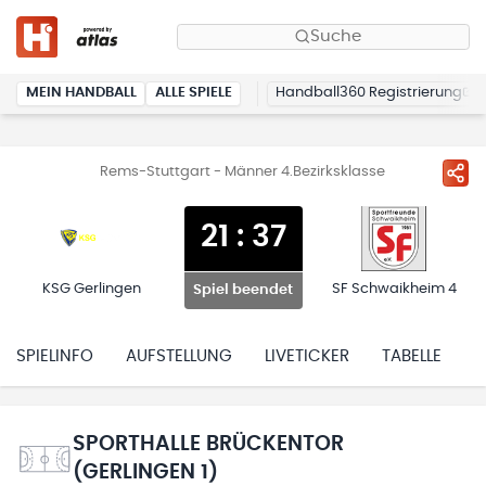
Suche
MEIN HANDBALL
ALLE SPIELE
Handball360 Registrierung
Rems-Stuttgart - Männer 4.Bezirksklasse
21
:
37
KSG Gerlingen
SF Schwaikheim 4
Spiel beendet
SPIELINFO
AUFSTELLUNG
LIVETICKER
TABELLE
H
SPORTHALLE BRÜCKENTOR
(GERLINGEN 1)