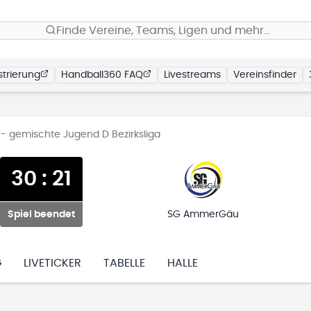
Finde Vereine, Teams, Ligen und mehr…
trierung
Handball360 FAQ
Livestreams
Vereinsfinder
 gemischte Jugend D Bezirksliga
30
:
21
Spiel beendet
SG AmmerGäu
G
LIVETICKER
TABELLE
HALLE