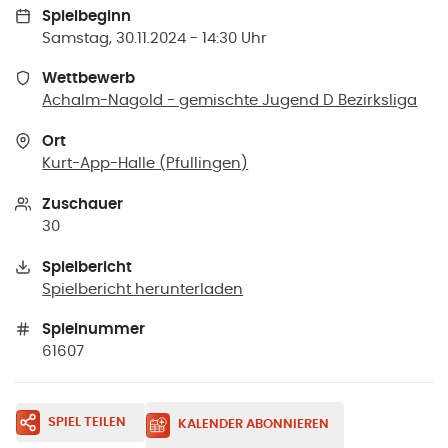
Spielbeginn
Samstag, 30.11.2024 - 14:30 Uhr
Wettbewerb
Achalm-Nagold - gemischte Jugend D Bezirksliga
Ort
Kurt-App-Halle
(
Pfullingen
)
Zuschauer
30
Spielbericht
Spielbericht herunterladen
Spielnummer
61607
SPIEL TEILEN
KALENDER ABONNIEREN