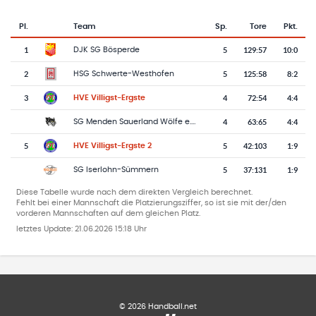
Pl.
Team
Sp.
Tore
Pkt.
Team-Logo
Tabelle mit Vereinsplatzierungen, Spielen, Toren und Punkten
1
5
129
:
57
10:0
DJK SG Bösperde
2
5
125
:
58
8:2
HSG Schwerte-Westhofen
3
4
72
:
54
4:4
HVE Villigst-Ergste
4
63
:
65
4:4
SG Menden Sauerland Wölfe e.V. 2
5
5
42
:
103
1:9
HVE Villigst-Ergste 2
5
37
:
131
1:9
SG Iserlohn-Sümmern
Diese Tabelle wurde nach dem direkten Vergleich berechnet.
Fehlt bei einer Mannschaft die Platzierungsziffer, so ist sie mit der/den
vorderen Mannschaften auf dem gleichen Platz.
letztes Update:
21.06.2026 15:18 Uhr
©
2026
Handball.net