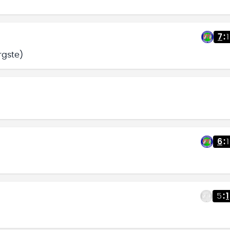
7
:
1
rgste)
6
:
1
5
:
1