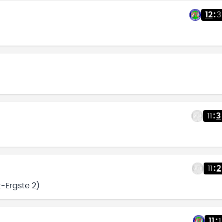
12
:
3
11
:
3
11
:
2
t-Ergste 2)
11
:
1