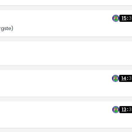
15
:
3
rgste)
14
:
3
13
:
3