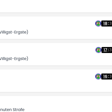
18
:
3
illigst-Ergste)
17
:
3
illigst-Ergste)
16
:
3
Minuten Strafe