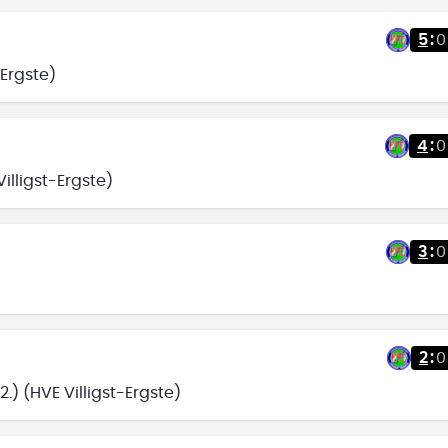
5
:
0
-Ergste)
4
:
0
illigst-Ergste)
3
:
0
2
:
0
.) (HVE Villigst-Ergste)