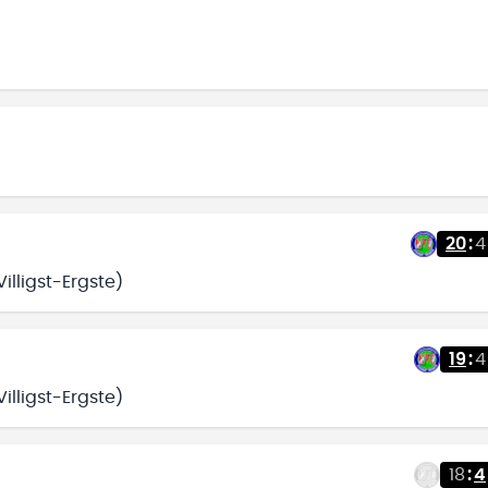
20
:
4
illigst-Ergste)
19
:
4
illigst-Ergste)
18
:
4