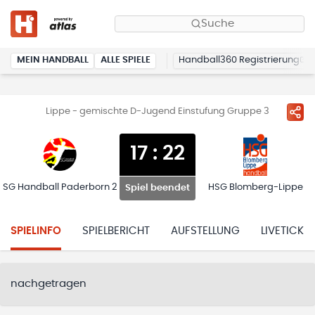
Suche
MEIN HANDBALL
ALLE SPIELE
Handball360 Registrierung
Lippe - gemischte D-Jugend Einstufung Gruppe 3
17
:
22
SG Handball Paderborn 2
HSG Blomberg-Lippe
Spiel beendet
SPIELINFO
SPIELBERICHT
AUFSTELLUNG
LIVETICKE
nachgetragen