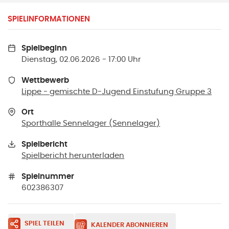
SPIELINFORMATIONEN
Spielbeginn
Dienstag, 02.06.2026 - 17:00 Uhr
Wettbewerb
Lippe - gemischte D-Jugend Einstufung Gruppe 3
Ort
Sporthalle Sennelager
(
Sennelager
)
Spielbericht
Spielbericht herunterladen
Spielnummer
602386307
SPIEL TEILEN
KALENDER ABONNIEREN