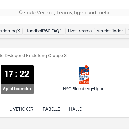
Finde Vereine, Teams, Ligen und mehr…
trierung
Handball360 FAQ
Livestreams
Vereinsfinder
te D-Jugend Einstufung Gruppe 3
17
:
22
Spiel beendet
HSG Blomberg-Lippe
G
LIVETICKER
TABELLE
HALLE