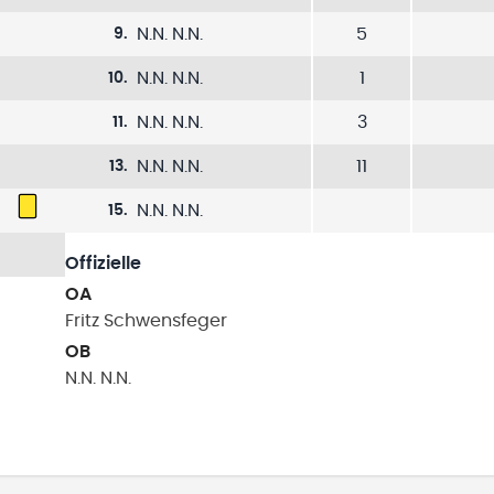
N.N. N.N.
5
9
.
N.N. N.N.
1
10
.
N.N. N.N.
3
11
.
N.N. N.N.
11
13
.
N.N. N.N.
15
.
Offizielle
OA
Fritz
Schwensfeger
OB
N.N.
N.N.