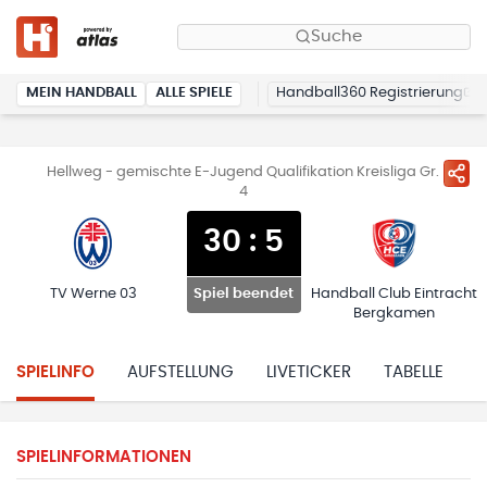
Suche
MEIN HANDBALL
ALLE SPIELE
Handball360 Registrierung
Hellweg - gemischte E-Jugend Qualifikation Kreisliga Gr.
4
30
:
5
TV Werne 03
Handball Club Eintracht
Spiel beendet
Bergkamen
SPIELINFO
AUFSTELLUNG
LIVETICKER
TABELLE
H
SPIELINFORMATIONEN