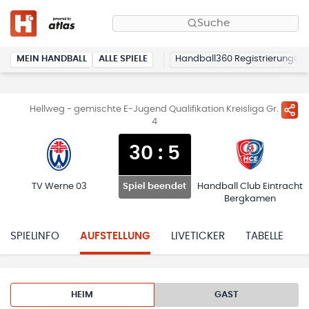
Suche
MEIN HANDBALL
ALLE SPIELE
Handball360 Registrierung
Hellweg - gemischte E-Jugend Qualifikation Kreisliga Gr.
4
30
:
5
TV Werne 03
Handball Club Eintracht
Spiel beendet
Bergkamen
SPIELINFO
AUFSTELLUNG
LIVETICKER
TABELLE
HEIM
GAST