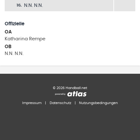
N.N. N.N.
16
.
Offizielle
OA
Katharina
Rempe
OB
N.N.
N.N.
©
2026
Handball.net
Impressum
|
Datenschutz
|
Nutzungsbedingungen