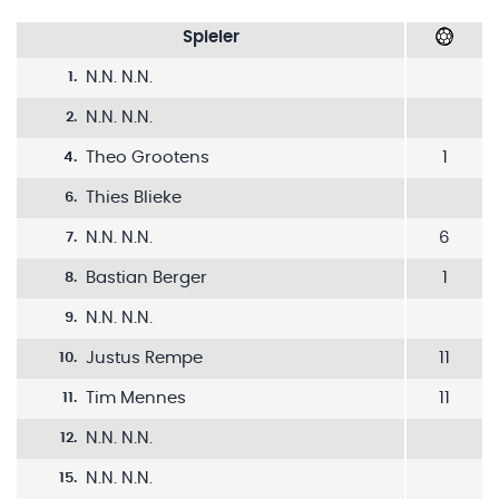
Spieler
N.N. N.N.
1
.
N.N. N.N.
2
.
Theo Grootens
1
4
.
Thies Blieke
6
.
N.N. N.N.
6
7
.
Bastian Berger
1
8
.
N.N. N.N.
9
.
Justus Rempe
11
10
.
Tim Mennes
11
11
.
N.N. N.N.
12
.
N.N. N.N.
15
.