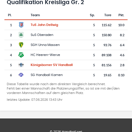
Qualifikation Kreisliga Gr. 2
Pl.
Team
Sp.
Tore
Pkt.
Team-Logo
Tabelle mit Vereinsplatzierungen, Spielen, Toren und Punkten
1
5
115
:
62
10:0
TuS Jahn Dellwig
2
5
150
:
80
8:2
SuS Oberaden
3
5
93
:
76
6:4
SGH Unna Massen
4
5
89
:
108
4:6
HC Heeren-Werve
5
5
81
:
156
2:8
Königsborner SV Handball
6
5
19
:
65
0:10
SG Handball Kamen
Diese Tabelle wurde nach dem direkten Vergleich berechnet.
Fehlt bei einer Mannschaft die Platzierungsziffer, so ist sie mit der/den
vorderen Mannschaften auf dem gleichen Platz.
letztes Update:
07.06.2026 13:43 Uhr
©
2026
Handball.net