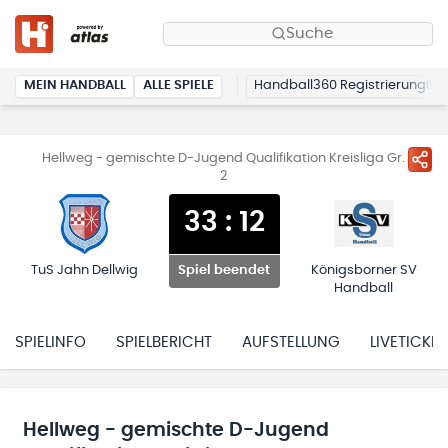
Suche
MEIN HANDBALL
ALLE SPIELE
Handball360 Registrierung
Hellweg - gemischte D-Jugend Qualifikation Kreisliga Gr.
2
33
:
12
TuS Jahn Dellwig
Königsborner SV
Spiel beendet
Handball
SPIELINFO
SPIELBERICHT
AUFSTELLUNG
LIVETICKER
Hellweg - gemischte D-Jugend