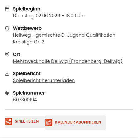
Spielbeginn
Dienstag, 02.06.2026 - 18:00 Uhr
Wettbewerb
Hellweg - gemischte D-Jugend Qualifikation
Kreisliga Gr. 2
Ort
Mehrzweckhalle Dellwig
(
Fröndenberg-Dellwig
)
Spielbericht
Spielbericht herunterladen
Spielnummer
607300194
SPIEL TEILEN
KALENDER ABONNIEREN