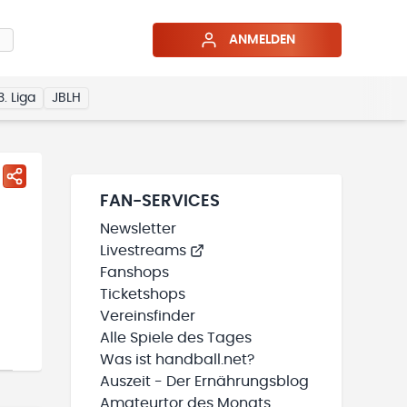
ANMELDEN
3. Liga
JBLH
FAN-SERVICES
Newsletter
Livestreams
Fanshops
Ticketshops
Vereinsfinder
Alle Spiele des Tages
Was ist handball.net?
Auszeit - Der Ernährungsblog
Amateurtor des Monats