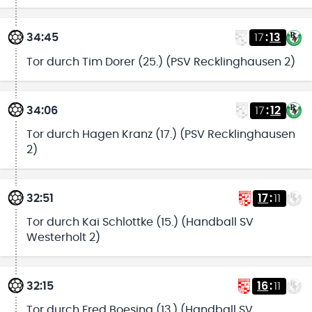
34:45
17
:
13
Tor durch Tim Dorer (25.) (PSV Recklinghausen 2)
34:06
17
:
12
Tor durch Hagen Kranz (17.) (PSV Recklinghausen
2)
32:51
17
:
11
Tor durch Kai Schlottke (15.) (Handball SV
Westerholt 2)
32:15
16
:
11
Tor durch Fred Boesing (13.) (Handball SV