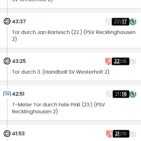
43:37
22
:
17
Tor durch Jan Bartesch (22.) (PSV Recklinghausen
2)
43:25
22
:
16
Tor durch 3. (Handball SV Westerholt 2)
42:51
21
:
16
7-Meter Tor durch Felix Pirkl (23.) (PSV
Recklinghausen 2)
41:53
21
:
15