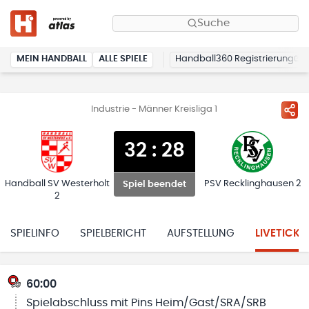
Suche
MEIN HANDBALL
ALLE SPIELE
Handball360 Registrierung
Industrie - Männer Kreisliga 1
32
:
28
Handball SV Westerholt
PSV Recklinghausen 2
Spiel beendet
2
SPIELINFO
SPIELBERICHT
AUFSTELLUNG
LIVETICKE
60:00
Spielabschluss mit Pins Heim/Gast/SRA/SRB