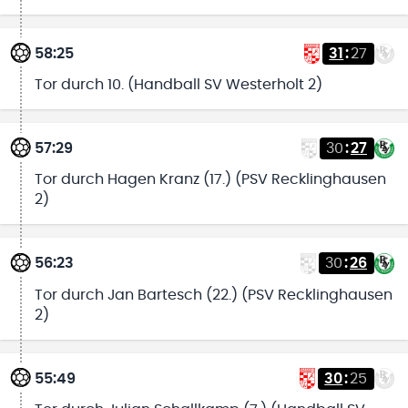
58:25
31
:
27
Tor durch 10. (Handball SV Westerholt 2)
57:29
30
:
27
Tor durch Hagen Kranz (17.) (PSV Recklinghausen
2)
56:23
30
:
26
Tor durch Jan Bartesch (22.) (PSV Recklinghausen
2)
55:49
30
:
25