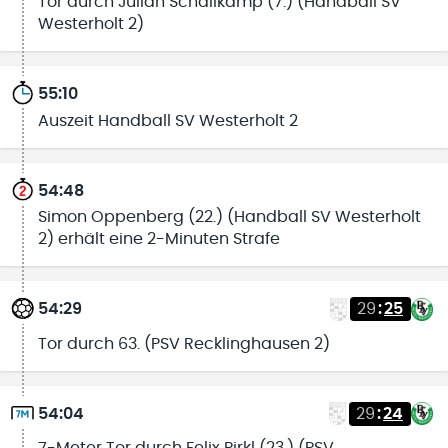
Tor durch Julian Schallkamp (7.) (Handball SV
Westerholt 2)
55:10
Auszeit Handball SV Westerholt 2
54:48
Simon Oppenberg (22.) (Handball SV Westerholt
2) erhält eine 2-Minuten Strafe
54:29
29
:
25
Tor durch 63. (PSV Recklinghausen 2)
54:04
29
:
24
7-Meter Tor durch Felix Pirkl (23.) (PSV