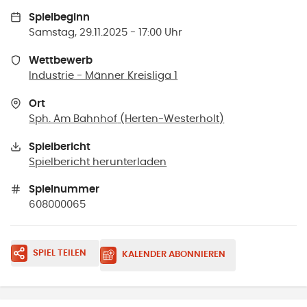
Spielbeginn
Samstag, 29.11.2025 - 17:00 Uhr
Wettbewerb
Industrie - Männer Kreisliga 1
Ort
Sph. Am Bahnhof
(
Herten-Westerholt
)
Spielbericht
Spielbericht herunterladen
Spielnummer
608000065
SPIEL TEILEN
KALENDER ABONNIEREN