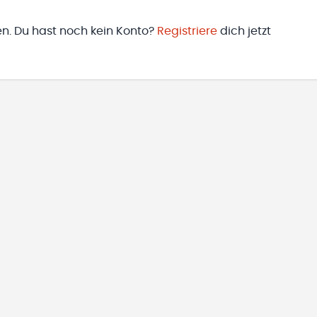
en. Du hast noch kein Konto?
Registriere
dich jetzt