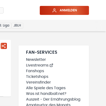
ANMELDEN
3. Liga
JBLH
FAN-SERVICES
Newsletter
Livestreams
Fanshops
Ticketshops
Vereinsfinder
Alle Spiele des Tages
Was ist handball.net?
Auszeit - Der Ernährungsblog
Amateurtor des Monats