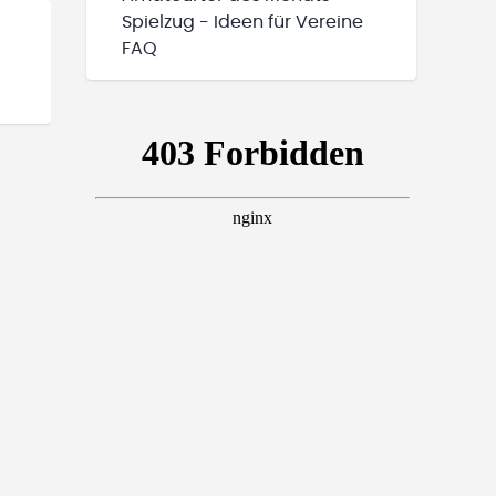
Spielzug - Ideen für Vereine
FAQ