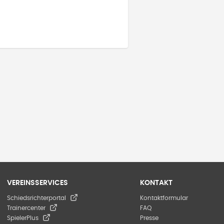
VEREINSSERVICES
KONTAKT
Schiedsrichterportal
Kontaktformular
Trainercenter
FAQ
SpielerPlus
Presse