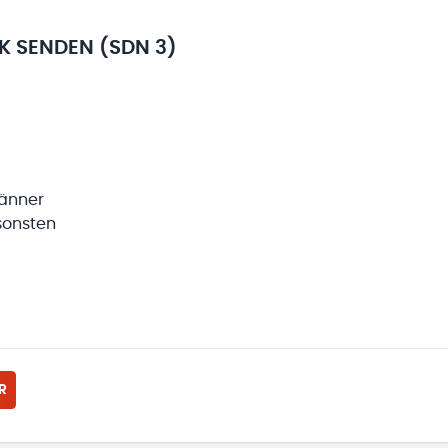
RK SENDEN (SDN 3)
Männer
sonsten
R