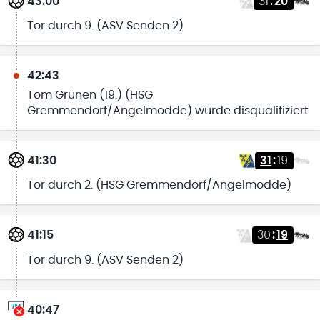
43:00
31
:
20
Tor durch 9. (ASV Senden 2)
42:43
Tom Grünen (19.) (HSG
Gremmendorf/Angelmodde) wurde disqualifiziert
41:30
31
:
19
Tor durch 2. (HSG Gremmendorf/Angelmodde)
41:15
30
:
19
Tor durch 9. (ASV Senden 2)
40:47