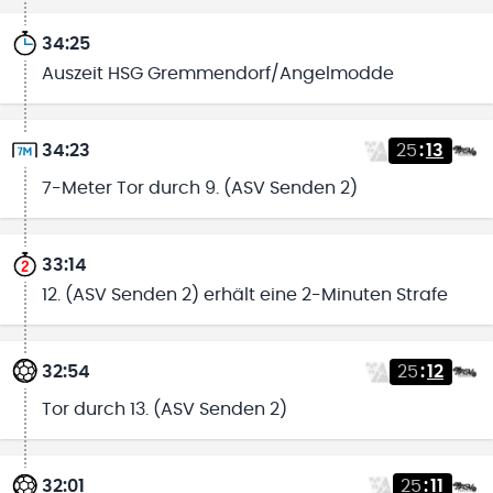
34:25
Auszeit HSG Gremmendorf/Angelmodde
34:23
25
:
13
7-Meter Tor durch 9. (ASV Senden 2)
33:14
12. (ASV Senden 2) erhält eine 2-Minuten Strafe
32:54
25
:
12
Tor durch 13. (ASV Senden 2)
32:01
25
:
11