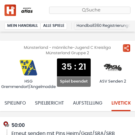
Suche
MEIN HANDBALL
ALLE SPIELE
Handball360 Registrierung
Münsterland - männliche-Jugend C Kreisliga
Münsterland Gruppe 2
35
:
21
HSG
ASV Senden 2
Spiel beendet
Gremmendorf/Angelmodde
SPIELINFO
SPIELBERICHT
AUFSTELLUNG
LIVETICKE
50:00
Erneut senden mit Pins Heim/Gast/SRA/SRB