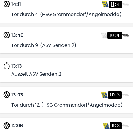
14:11
11
:
4
Tor durch 4. (HSG Gremmendorf/Angelmodde)
13:40
10
:
4
Tor durch 9. (ASV Senden 2)
13:13
Auszeit ASV Senden 2
13:03
10
:
3
Tor durch 12. (HSG Gremmendorf/Angelmodde)
12:06
9
:
3